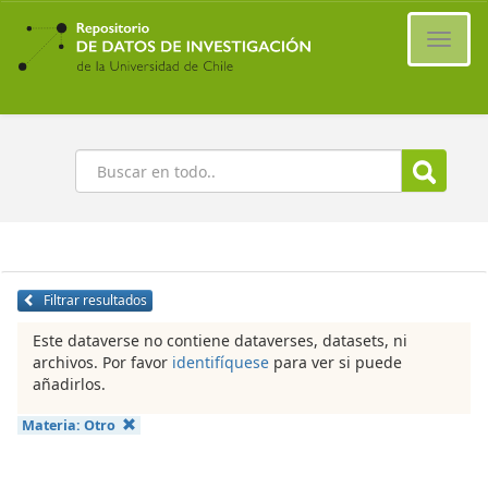
Ir
al
Cambi
contenido
naveg
principal
Buscar
Filtrar resultados
Este dataverse no contiene dataverses, datasets, ni
archivos. Por favor
identifíquese
para ver si puede
añadirlos.
Materia:
Otro