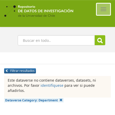
Ir
al
Cambi
contenido
naveg
principal
Buscar
Filtrar resultados
Este dataverse no contiene dataverses, datasets, ni
archivos. Por favor
identifíquese
para ver si puede
añadirlos.
Dataverse Category:
Department