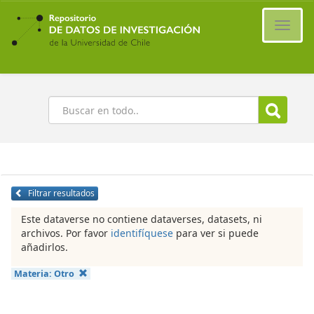
Ir
al
Cambi
contenido
naveg
principal
Buscar
Filtrar resultados
Este dataverse no contiene dataverses, datasets, ni
archivos. Por favor
identifíquese
para ver si puede
añadirlos.
Materia:
Otro