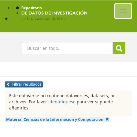
Ir
al
Cambi
contenido
naveg
principal
Buscar
Filtrar resultados
Este dataverse no contiene dataverses, datasets, ni
archivos. Por favor
identifíquese
para ver si puede
añadirlos.
Materia:
Ciencias de la Información y Computación