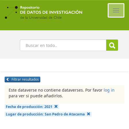
Ir
al
Cambi
contenido
naveg
principal
Buscar
Filtrar resultados
Este dataverse no contiene dataverses. Por favor
log in
para ver si puede añadirlos.
Fecha de producción:
2021
Lugar de producción:
San Pedro de Atacama