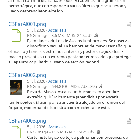
alternan con mucosa sana. Se observa además, una gran lesión
hemorrágica, que corresponde a varias úlceras que se unieron y
luego desprendieron el tejido.
CBParAl001.png
5 jul. 2026 -
Ascariasis
PNG Image - 3.6 MB -
MD5: 240...fd2
Ejemplares adultos de Ascaris lumbricoides. Se observa
dimorfismo sexual. La hembra es de mayor tamaño que
el macho y tiene los extremos anterior y posterior aguzados. El
macho presenta su un extremo posterior enroscado, que protege
su aparato copulatriz. Gusano de sección redond...
CBParAl002.png
5 jul. 2026 -
Ascariasis
PNG Image - 644.8 KB -
MD5: 7d8...39a
Pieza de Museo. Ascaris lumbricoides en apéndice
extraído quirúrgicamente (apendicitis por Ascaris
lumbricoides). El ejemplar se encuentra alojado en el lumen del
órgano, evidenciando la obstrucción mecánica de este.
CBParAl003.png
5 jul. 2026 -
Ascariasis
PNG Image - 11.5 MB -
MD5: 95c...8f6
Corte histológico de tejido pulmonar con presencia de