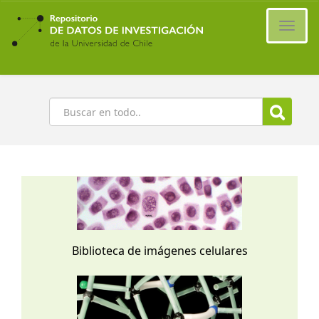
Ir
al
Cambi
contenido
naveg
principal
Buscar
Biblioteca de imágenes celulares