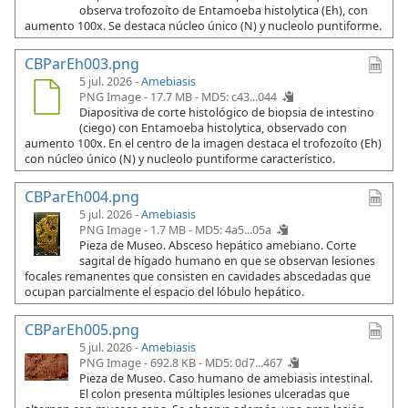
observa trofozoíto de Entamoeba histolytica (Eh), con
aumento 100x. Se destaca núcleo único (N) y nucleolo puntiforme.
CBParEh003.png
5 jul. 2026 -
Amebiasis
PNG Image - 17.7 MB -
MD5: c43...044
Diapositiva de corte histológico de biopsia de intestino
(ciego) con Entamoeba histolytica, observado con
aumento 100x. En el centro de la imagen destaca el trofozoíto (Eh)
con núcleo único (N) y nucleolo puntiforme característico.
CBParEh004.png
5 jul. 2026 -
Amebiasis
PNG Image - 1.7 MB -
MD5: 4a5...05a
Pieza de Museo. Absceso hepático amebiano. Corte
sagital de hígado humano en que se observan lesiones
focales remanentes que consisten en cavidades abscedadas que
ocupan parcialmente el espacio del lóbulo hepático.
CBParEh005.png
5 jul. 2026 -
Amebiasis
PNG Image - 692.8 KB -
MD5: 0d7...467
Pieza de Museo. Caso humano de amebiasis intestinal.
El colon presenta múltiples lesiones ulceradas que