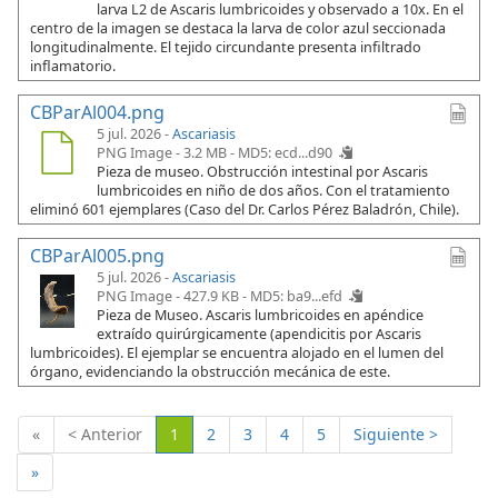
larva L2 de Ascaris lumbricoides y observado a 10x. En el
centro de la imagen se destaca la larva de color azul seccionada
longitudinalmente. El tejido circundante presenta infiltrado
inflamatorio.
CBParAl004.png
5 jul. 2026 -
Ascariasis
PNG Image - 3.2 MB -
MD5: ecd...d90
Pieza de museo. Obstrucción intestinal por Ascaris
lumbricoides en niño de dos años. Con el tratamiento
eliminó 601 ejemplares (Caso del Dr. Carlos Pérez Baladrón, Chile).
CBParAl005.png
5 jul. 2026 -
Ascariasis
PNG Image - 427.9 KB -
MD5: ba9...efd
Pieza de Museo. Ascaris lumbricoides en apéndice
extraído quirúrgicamente (apendicitis por Ascaris
lumbricoides). El ejemplar se encuentra alojado en el lumen del
órgano, evidenciando la obstrucción mecánica de este.
(Actual)
«
< Anterior
1
2
3
4
5
Siguiente >
»