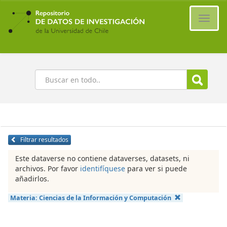
Ir
al
Cambi
contenido
naveg
principal
Buscar
Filtrar resultados
Este dataverse no contiene dataverses, datasets, ni
archivos. Por favor
identifíquese
para ver si puede
añadirlos.
Materia:
Ciencias de la Información y Computación