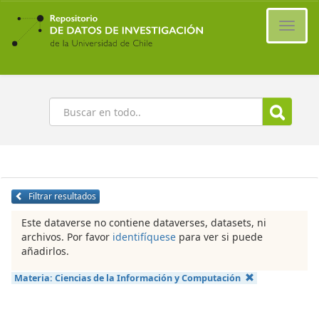
Ir
al
Cambi
contenido
naveg
principal
Buscar
Filtrar resultados
Este dataverse no contiene dataverses, datasets, ni
archivos. Por favor
identifíquese
para ver si puede
añadirlos.
Materia:
Ciencias de la Información y Computación