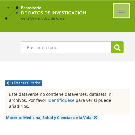
Ir
al
Cambi
contenido
naveg
principal
Buscar
Filtrar resultados
Este dataverse no contiene dataverses, datasets, ni
archivos. Por favor
identifíquese
para ver si puede
añadirlos.
Materia:
Medicina, Salud y Ciencias de la Vida