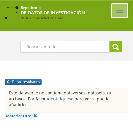
Ir
al
Cambi
contenido
naveg
principal
Buscar
Filtrar resultados
Este dataverse no contiene dataverses, datasets, ni
archivos. Por favor
identifíquese
para ver si puede
añadirlos.
Materia:
Otro