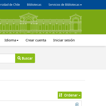
rsidad de Chile
Bibliotecas
Servicios de Bibliotecas
Idioma
Crear cuenta
Iniciar sesión
Buscar
Ordenar