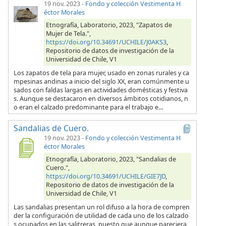
19 nov. 2023
-
Fondo y colección Vestimenta H
éctor Morales
Etnografía, Laboratorio, 2023, "Zapatos de
Mujer de Tela.",
https://doi.org/10.34691/UCHILE/J0AKS3
,
Repositorio de datos de investigación de la
Universidad de Chile, V1
Los zapatos de tela para mujer, usado en zonas rurales y ca
mpesinas andinas a inicio del siglo XX, eran comúnmente u
sados con faldas largas en actividades domésticas y festiva
s. Aunque se destacaron en diversos ámbitos cotidianos, n
o eran el calzado predominante para el trabajo e...
Sandalias de Cuero.
19 nov. 2023
-
Fondo y colección Vestimenta H
éctor Morales
Etnografía, Laboratorio, 2023, "Sandalias de
Cuero.",
https://doi.org/10.34691/UCHILE/GIE7JD
,
Repositorio de datos de investigación de la
Universidad de Chile, V1
Las sandalias presentan un rol difuso a la hora de compren
der la configuración de utilidad de cada uno de los calzado
s ocupados en las salitreras, puesto que aunque pareciera