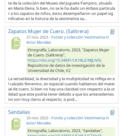
te de la colección del Museo del Juguete Pampino, situado
en María Elena. Si bien, no se le ha dado un énfasis particula
r a los zapatos de niños, estos desempeñaron un papel sig
nificativo en la historia de la vestimenta sa...
Zapatos Mujer de Cuero. (Salitrera)
27 nov. 2023
-
Fondo y colección Vestimenta H
éctor Morales
Etnografía, Laboratorio, 2023, "Zapatos Mujer
de Cuero. (Salitrera)",
https://doi.org/10.34691/UCHILE/MJLNIV
,
Repositorio de datos de investigación de la
Universidad de Chile, V2
La versatilidad, la diversidad y la multiplicidad se refleja en e
l calzado femenino, en especial cuando hablamos del mater
ial de cuero. Si bien no hay una claridad con respecto a la ut
ilidad que este podría tener debido a que los antecedentes
no son muy claros al respecto, si pod...
Sandalias
20 nov. 2023
-
Fondo y colección Vestimenta H
éctor Morales
Etnografía, Laboratorio, 2023, "Sandalias",
https://doi.org/10.34691/UCHILE/CTXAA5
,