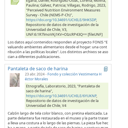
Egaña, Daniel; Rodríguez-Osiac, Lorena; Molina,
Paulina; Gálvez, Patricia; Villagas, Rodrigo, 2023,
"Perceived Nutrition Environment Measures
Survey - Chile (NEMS-P-Ch)",
https://doi.org/10.34691/UCHILE/9HKSDP
,
Repositorio de datos de investigación de la
Universidad de Chile, V3,
UNF:6:1R7lmoVKj1KV+OIzcRP43Q== [fileUNF]
Los datos aquí contenidos responden al proyecto FONIS “E
valuando ambientes alimentarios desde el hogar: una cont
ribución a las políticas locales". Los distintos archivos se aso
cian a diferentes publicaciones.
Pantaleta de saco de harina
23 abr. 2024
-
Fondo y colección Vestimenta H
éctor Morales
Etnografía, Laboratorio, 2023, "Pantaleta de
saco de harina",
https://doi.org/10.34691/UCHILE/6YUKNP
,
Repositorio de datos de investigación de la
Universidad de Chile, V4
Calzón largo de tela color blanco, con pretina elasticada. La
parte delantera fue restaurada en el museo y la parte traser
a lleva una costura a lo largo de las piernas. La pieza fue hec
ha a mano, a partir de tela de saco de harina, y costura man