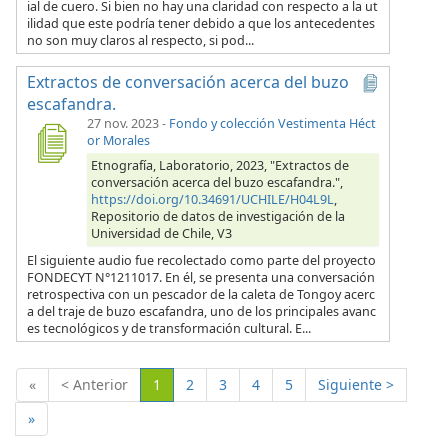
ial de cuero. Si bien no hay una claridad con respecto a la ut
ilidad que este podría tener debido a que los antecedentes
no son muy claros al respecto, si pod...
Extractos de conversación acerca del buzo
escafandra.
27 nov. 2023
-
Fondo y colección Vestimenta Héct
or Morales
Etnografía, Laboratorio, 2023, "Extractos de
conversación acerca del buzo escafandra.",
https://doi.org/10.34691/UCHILE/H04L9L
,
Repositorio de datos de investigación de la
Universidad de Chile, V3
El siguiente audio fue recolectado como parte del proyecto
FONDECYT N°1211017. En él, se presenta una conversación
retrospectiva con un pescador de la caleta de Tongoy acerc
a del traje de buzo escafandra, uno de los principales avanc
es tecnológicos y de transformación cultural. E...
(Actual)
«
< Anterior
1
2
3
4
5
Siguiente >
»