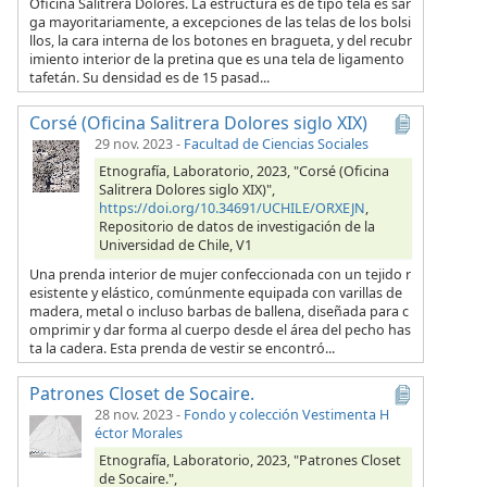
Oficina Salitrera Dolores. La estructura es de tipo tela es sar
ga mayoritariamente, a excepciones de las telas de los bolsi
llos, la cara interna de los botones en bragueta, y del recubr
imiento interior de la pretina que es una tela de ligamento
tafetán. Su densidad es de 15 pasad...
Corsé (Oficina Salitrera Dolores siglo XIX)
29 nov. 2023
-
Facultad de Ciencias Sociales
Etnografía, Laboratorio, 2023, "Corsé (Oficina
Salitrera Dolores siglo XIX)",
https://doi.org/10.34691/UCHILE/ORXEJN
,
Repositorio de datos de investigación de la
Universidad de Chile, V1
Una prenda interior de mujer confeccionada con un tejido r
esistente y elástico, comúnmente equipada con varillas de
madera, metal o incluso barbas de ballena, diseñada para c
omprimir y dar forma al cuerpo desde el área del pecho has
ta la cadera. Esta prenda de vestir se encontró...
Patrones Closet de Socaire.
28 nov. 2023
-
Fondo y colección Vestimenta H
éctor Morales
Etnografía, Laboratorio, 2023, "Patrones Closet
de Socaire.",