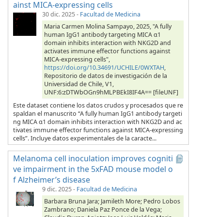
ainst MICA-expressing cells
30 dic. 2025
-
Facultad de Medicina
Maria Carmen Molina Sampayo, 2025, "A fully
human IgG1 antibody targeting MICA α1
domain inhibits interaction with NKG2D and
activates immune effector functions against
MICA-expressing cells",
https://doi.org/10.34691/UCHILE/0WXTAH
,
Repositorio de datos de investigación de la
Universidad de Chile, V1,
UNF:6:zDTWbOGn9hMLPBEkI8IF4A== [fileUNF]
Este dataset contiene los datos crudos y procesados que re
spaldan el manuscrito “A fully human IgG1 antibody targeti
ng MICA α1 domain inhibits interaction with NKG2D and ac
tivates immune effector functions against MICA-expressing
cells”. Incluye datos experimentales de la caracte...
Melanoma cell inoculation improves cogniti
ve impairment in the 5xFAD mouse model o
f Alzheimer’s disease
9 dic. 2025
-
Facultad de Medicina
Barbara Bruna Jara; Jamileth More; Pedro Lobos
Zambrano; Daniela Paz Ponce de la Vega;