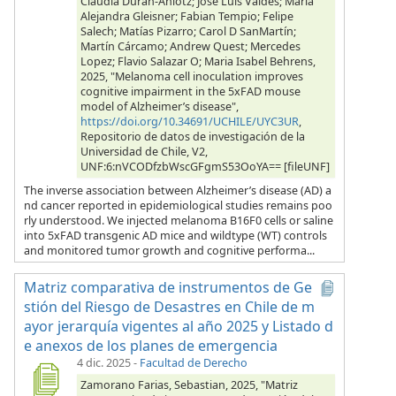
Claudia Duran-Aniotz; Jose Luis Valdés; Maria
Alejandra Gleisner; Fabian Tempio; Felipe
Salech; Matías Pizarro; Carol D SanMartín;
Martín Cárcamo; Andrew Quest; Mercedes
Lopez; Flavio Salazar O; Maria Isabel Behrens,
2025, "Melanoma cell inoculation improves
cognitive impairment in the 5xFAD mouse
model of Alzheimer’s disease",
https://doi.org/10.34691/UCHILE/UYC3UR
,
Repositorio de datos de investigación de la
Universidad de Chile, V2,
UNF:6:nVCODfzbWscGFgmS53OoYA== [fileUNF]
The inverse association between Alzheimer’s disease (AD) a
nd cancer reported in epidemiological studies remains poo
rly understood. We injected melanoma B16F0 cells or saline
into 5xFAD transgenic AD mice and wildtype (WT) controls
and monitored tumor growth and cognitive performa...
Matriz comparativa de instrumentos de Ge
stión del Riesgo de Desastres en Chile de m
ayor jerarquía vigentes al año 2025 y Listado d
e anexos de los planes de emergencia
4 dic. 2025
-
Facultad de Derecho
Zamorano Farias, Sebastian, 2025, "Matriz