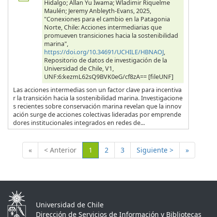
Hidalgo; Allan Yu Iwama; Wladimir Riquelme
Maulén; Jeremy Anbleyth-Evans, 2025,
"Conexiones para el cambio en la Patagonia
Norte, Chile: Acciones intermediarias que
promueven transiciones hacia la sostenibilidad
marina",
https://doi.org/10.34691/UCHILE/HBNAOJ
,
Repositorio de datos de investigación de la
Universidad de Chile, V1,
UNF:6:kezmL62sQ9BVK0eG/cf8zA== [fileUNF]
Las acciones intermedias son un factor clave para incentiva
r la transición hacia la sostenibilidad marina. Investigacione
s recientes sobre conservación marina revelan que la innov
ación surge de acciones colectivas lideradas por emprende
dores institucionales integrados en redes de...
(Actual)
«
< Anterior
1
2
3
Siguiente >
»
Universidad de Chile
Dirección de Servicios de Información y Bibliotecas