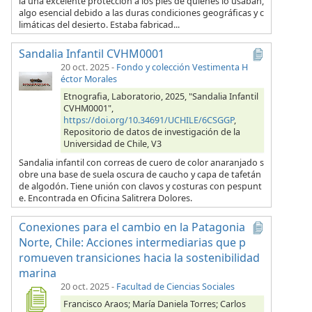
ía una excelente protección a los pies de quienes lo usaban,
algo esencial debido a las duras condiciones geográficas y c
limáticas del desierto. Estaba fabricad...
Sandalia Infantil CVHM0001
20 oct. 2025
-
Fondo y colección Vestimenta H
éctor Morales
Etnografia, Laboratorio, 2025, "Sandalia Infantil
CVHM0001",
https://doi.org/10.34691/UCHILE/6CSGGP
,
Repositorio de datos de investigación de la
Universidad de Chile, V3
Sandalia infantil con correas de cuero de color anaranjado s
obre una base de suela oscura de caucho y capa de tafetán
de algodón. Tiene unión con clavos y costuras con pespunt
e. Encontrada en Oficina Salitrera Dolores.
Conexiones para el cambio en la Patagonia
Norte, Chile: Acciones intermediarias que p
romueven transiciones hacia la sostenibilidad
marina
20 oct. 2025
-
Facultad de Ciencias Sociales
Francisco Araos; María Daniela Torres; Carlos