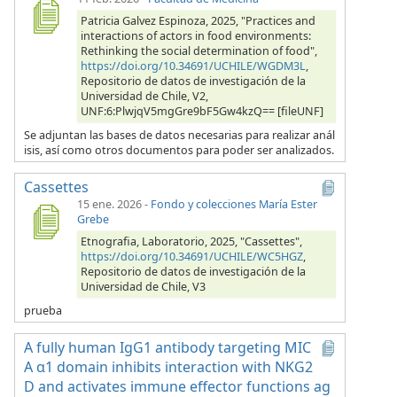
Patricia Galvez Espinoza, 2025, "Practices and
interactions of actors in food environments:
Rethinking the social determination of food",
https://doi.org/10.34691/UCHILE/WGDM3L
,
Repositorio de datos de investigación de la
Universidad de Chile, V2,
UNF:6:PlwjqV5mgGre9bF5Gw4kzQ== [fileUNF]
Se adjuntan las bases de datos necesarias para realizar anál
isis, así como otros documentos para poder ser analizados.
Cassettes
15 ene. 2026
-
Fondo y colecciones María Ester
Grebe
Etnografia, Laboratorio, 2025, "Cassettes",
https://doi.org/10.34691/UCHILE/WC5HGZ
,
Repositorio de datos de investigación de la
Universidad de Chile, V3
prueba
A fully human IgG1 antibody targeting MIC
A α1 domain inhibits interaction with NKG2
D and activates immune effector functions ag