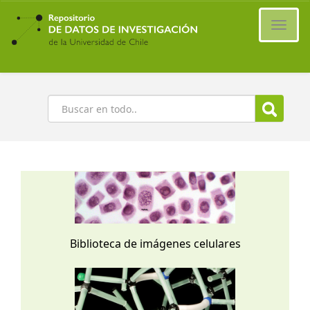
Ir
al
Cambi
contenido
naveg
principal
Buscar
Biblioteca de imágenes celulares