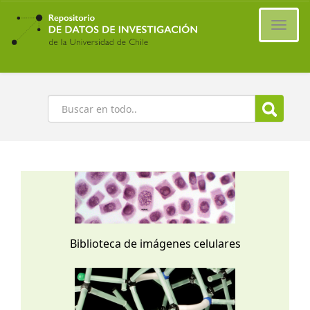
Ir
al
Cambi
contenido
naveg
principal
Buscar
Biblioteca de imágenes celulares