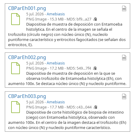
CBParEh001.png
5 jul. 2026 -
Amebiasis
PNG Image - 15.3 MB -
MD5: bf9...a27
Diapositiva de muestra de deposición con Entamoeba
histolytica. En el centro de la imagen se señala el
trofozoíto (círculo negro) con núcleo único (N), nucleolo
puntiforme característico y eritrocitos fagocitados (se señalan dos
eritrocitos, E).
CBParEh002.png
5 jul. 2026 -
Amebiasis
PNG Image - 17.2 MB -
MD5: 549...7f4
Diapositiva de muestra de deposición en la que se
observa trofozoíto de Entamoeba histolytica (Eh), con
aumento 100x. Se destaca núcleo único (N) y nucleolo puntiforme.
CBParEh003.png
5 jul. 2026 -
Amebiasis
PNG Image - 17.7 MB -
MD5: c43...044
Diapositiva de corte histológico de biopsia de intestino
(ciego) con Entamoeba histolytica, observado con
aumento 100x. En el centro de la imagen destaca el trofozoíto (Eh)
con núcleo único (N) y nucleolo puntiforme característico.