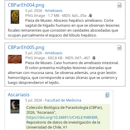
CBParEh004.png
5 jul. 2026 -
Amebiasis
PNG Image - 1.7 MB -
MD5: 4a5...05a
Pieza de Museo. Absceso hepático amebiano. Corte
sagital de hígado humano en que se observan lesiones
focales remanentes que consisten en cavidades abscedadas que
ocupan parcialmente el espacio del lóbulo hepático.
CBParEh005.png
5 jul. 2026 -
Amebiasis
PNG Image - 692.8 KB -
MD5: 0d7...467
Pieza de Museo. Caso humano de amebiasis intestinal.
El colon presenta múltiples lesiones ulceradas que
alternan con mucosa sana. Se observa además, una gran lesión
hemorrágica, que corresponde a varias úlceras que se unieron y
luego desprendieron el tejido.
Ascariasis
5 jul. 2026
-
Facultad de Medicina
Colección Biológica de Parasitología (CBPar),
2026, "Ascariasis",
https://doi.org/10.34691/UCHILE/NBKBIR
,
Repositorio de datos de investigación de la
Universidad de Chile, V1