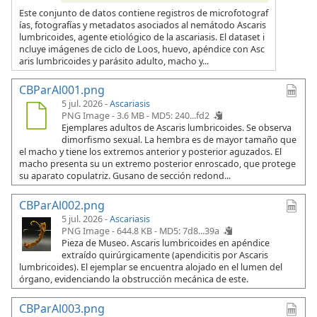
Este conjunto de datos contiene registros de microfotograf
ías, fotografías y metadatos asociados al nemátodo Ascaris
lumbricoides, agente etiológico de la ascariasis. El dataset i
ncluye imágenes de ciclo de Loos, huevo, apéndice con Asc
aris lumbricoides y parásito adulto, macho y...
CBParAl001.png
5 jul. 2026 -
Ascariasis
PNG Image - 3.6 MB -
MD5: 240...fd2
Ejemplares adultos de Ascaris lumbricoides. Se observa
dimorfismo sexual. La hembra es de mayor tamaño que
el macho y tiene los extremos anterior y posterior aguzados. El
macho presenta su un extremo posterior enroscado, que protege
su aparato copulatriz. Gusano de sección redond...
CBParAl002.png
5 jul. 2026 -
Ascariasis
PNG Image - 644.8 KB -
MD5: 7d8...39a
Pieza de Museo. Ascaris lumbricoides en apéndice
extraído quirúrgicamente (apendicitis por Ascaris
lumbricoides). El ejemplar se encuentra alojado en el lumen del
órgano, evidenciando la obstrucción mecánica de este.
CBParAl003.png