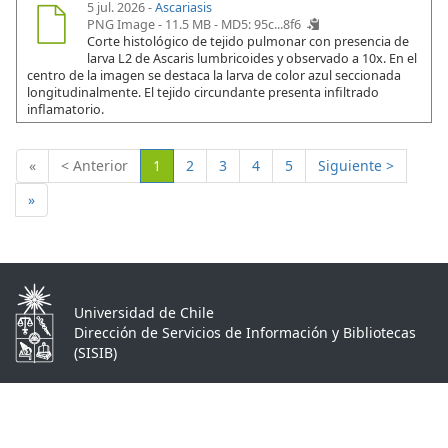
5 jul. 2026 -
Ascariasis
PNG Image - 11.5 MB -
MD5: 95c...8f6
Corte histológico de tejido pulmonar con presencia de
larva L2 de Ascaris lumbricoides y observado a 10x. En el
centro de la imagen se destaca la larva de color azul seccionada
longitudinalmente. El tejido circundante presenta infiltrado
inflamatorio.
(Actual)
«
< Anterior
1
2
3
4
5
Siguiente >
»
Universidad de Chile
Dirección de Servicios de Información y Bibliotecas
(SISIB)