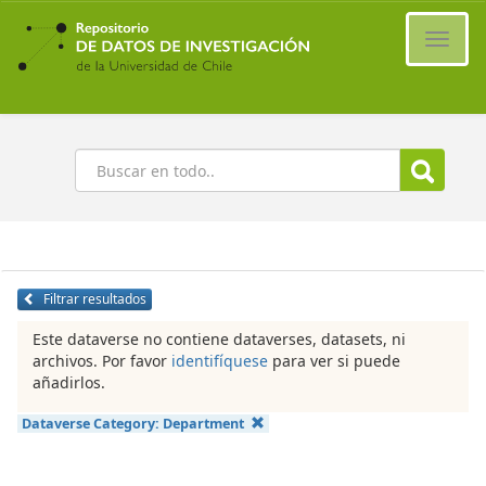
Ir
al
Cambi
contenido
naveg
principal
Buscar
Filtrar resultados
Este dataverse no contiene dataverses, datasets, ni
archivos. Por favor
identifíquese
para ver si puede
añadirlos.
Dataverse Category:
Department