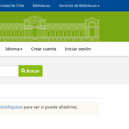
rsidad de Chile
Bibliotecas
Servicios de Bibliotecas
Idioma
Crear cuenta
Iniciar sesión
Buscar
dentifíquese
para ver si puede añadirlos.