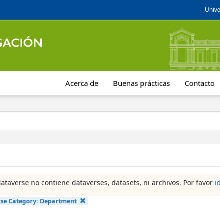
Unive
Acerca de
Buenas prácticas
Contacto
dataverse no contiene dataverses, datasets, ni archivos. Por favor
i
se Category:
Department