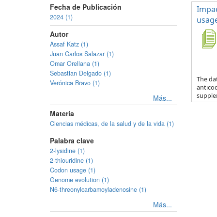
Fecha de Publicación
Impac
2024 (1)
usage
Autor
Assaf Katz (1)
Juan Carlos Salazar (1)
Omar Orellana (1)
Sebastian Delgado (1)
The da
Verónica Bravo (1)
anticod
supple
Más...
Materia
Ciencias médicas, de la salud y de la vida (1)
Palabra clave
2-lysidine (1)
2-thiouridine (1)
Codon usage (1)
Genome evolution (1)
N6-threonylcarbamoyladenosine (1)
Más...