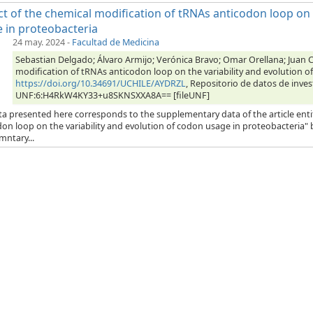
t of the chemical modification of tRNAs anticodon loop on t
 in proteobacteria
24 may. 2024
-
Facultad de Medicina
Sebastian Delgado; Álvaro Armijo; Verónica Bravo; Omar Orellana; Juan Ca
modification of tRNAs anticodon loop on the variability and evolution o
https://doi.org/10.34691/UCHILE/AYDRZL
, Repositorio de datos de inves
UNF:6:H4RkW4KY33+u8SKNSXXA8A== [fileUNF]
ta presented here corresponds to the supplementary data of the article enti
on loop on the variability and evolution of codon usage in proteobacteria" b
mntary...