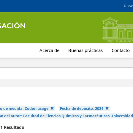
Unive
Acerca de
Buenas prácticas
Contacto
po de medida:
Codon usage
Fecha de depósito:
2024
ón del autor:
Facultad de Ciencias Químicas y Farmacéuticas Universidad 
 1 Resultado