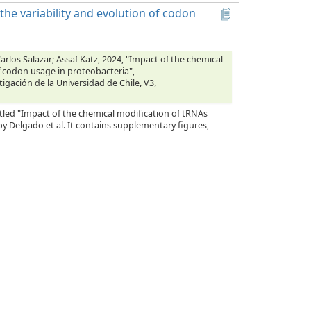
he variability and evolution of codon
rlos Salazar; Assaf Katz, 2024, "Impact of the chemical
f codon usage in proteobacteria",
tigación de la Universidad de Chile, V3,
tled "Impact of the chemical modification of tRNAs
y Delgado et al. It contains supplementary figures,