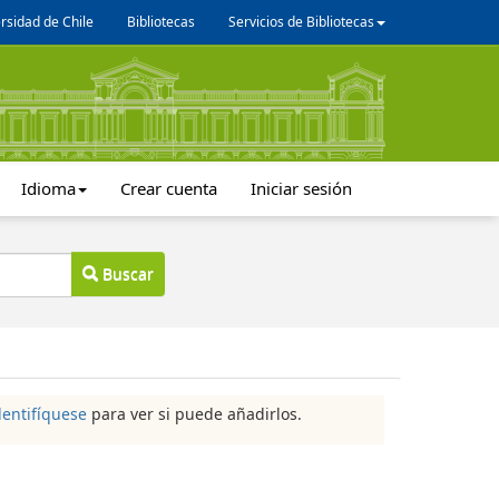
rsidad de Chile
Bibliotecas
Servicios de Bibliotecas
Idioma
Crear cuenta
Iniciar sesión
Buscar
dentifíquese
para ver si puede añadirlos.