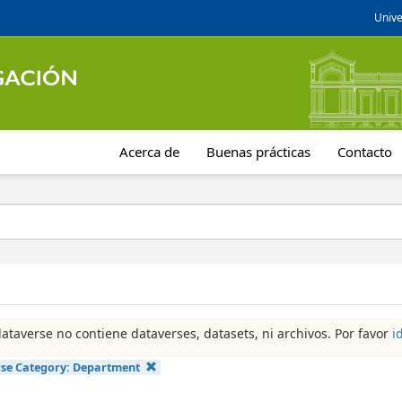
Unive
Acerca de
Buenas prácticas
Contacto
dataverse no contiene dataverses, datasets, ni archivos. Por favor
i
se Category:
Department