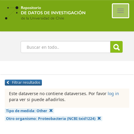
Ir
al
Cambi
contenido
naveg
principal
Buscar
Filtrar resultados
Este dataverse no contiene dataverses. Por favor
log in
para ver si puede añadirlos.
Tipo de medida:
Other
Otro organismo:
Proteobacteria (NCBI:txid1224)