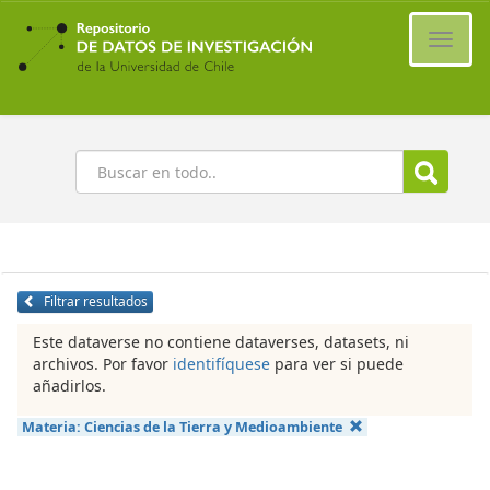
Ir
al
Cambi
contenido
naveg
principal
Buscar
Filtrar resultados
Este dataverse no contiene dataverses, datasets, ni
archivos. Por favor
identifíquese
para ver si puede
añadirlos.
Materia:
Ciencias de la Tierra y Medioambiente