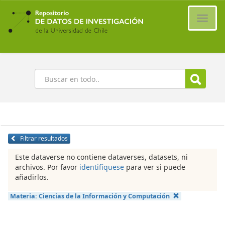
Ir
al
Cambi
contenido
naveg
principal
Buscar
Filtrar resultados
Este dataverse no contiene dataverses, datasets, ni
archivos. Por favor
identifíquese
para ver si puede
añadirlos.
Materia:
Ciencias de la Información y Computación