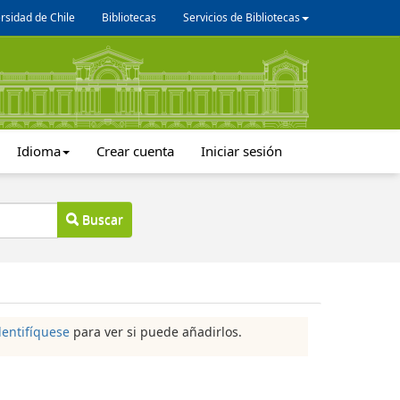
rsidad de Chile
Bibliotecas
Servicios de Bibliotecas
Idioma
Crear cuenta
Iniciar sesión
Buscar
dentifíquese
para ver si puede añadirlos.