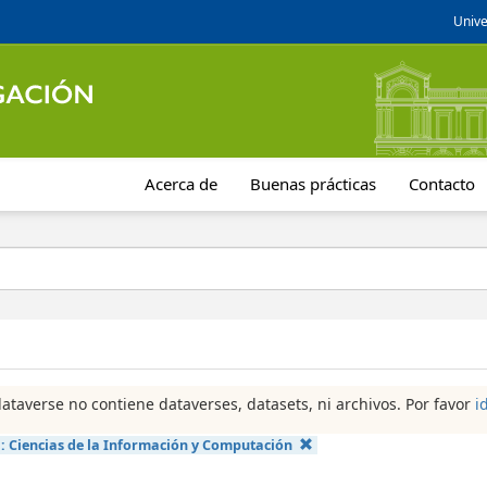
Unive
Acerca de
Buenas prácticas
Contacto
dataverse no contiene dataverses, datasets, ni archivos. Por favor
i
a:
Ciencias de la Información y Computación