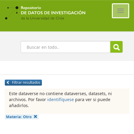
Ir
al
Cambi
contenido
naveg
principal
Buscar
Filtrar resultados
Este dataverse no contiene dataverses, datasets, ni
archivos. Por favor
identifíquese
para ver si puede
añadirlos.
Materia:
Otro