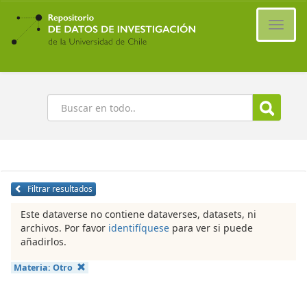
Ir
al
Cambi
contenido
naveg
principal
Buscar
Filtrar resultados
Este dataverse no contiene dataverses, datasets, ni
archivos. Por favor
identifíquese
para ver si puede
añadirlos.
Materia:
Otro