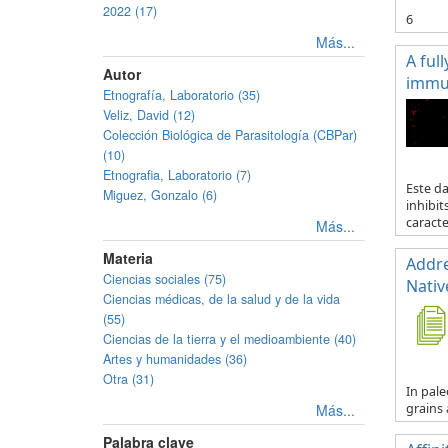
2022 (17)
6
Más...
A ful
Autor
immun
Etnografía, Laboratorio (35)
Veliz, David (12)
Colección Biológica de Parasitología (CBPar)
(10)
Etnografia, Laboratorio (7)
Este d
Miguez, Gonzalo (6)
inhibit
caracte.
Más...
Materia
Addre
Ciencias sociales (75)
Nativ
Ciencias médicas, de la salud y de la vida
(55)
Ciencias de la tierra y el medioambiente (40)
Artes y humanidades (36)
Otra (31)
In pale
Más...
grains 
Palabra clave