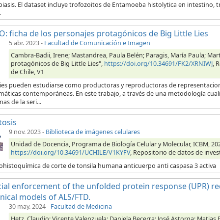
iasis. El dataset incluye trofozoitos de Entamoeba histolytica en intestino,
.
: ficha de los personajes protagónicos de Big Little Lies
5 abr. 2023
-
Facultad de Comunicación e Imagen
Cambra-Badii, Irene; Mastandrea, Paula Belén; Paragis, María Paula; Mart
protagónicos de Big Little Lies",
https://doi.org/10.34691/FK2/XRNIWJ
, 
de Chile, V1
ries pueden estudiarse como productoras y reproductoras de representacione
máticas contemporáneas. En este trabajo, a través de una metodología cuali
as de la seri...
tosis
9 nov. 2023
-
Biblioteca de imágenes celulares
Unidad de Docencia, Programa de Biología Celular y Molecular, ICBM, 202
https://doi.org/10.34691/UCHILE/V1KYFV
, Repositorio de datos de inves
histoquímica de corte de tonsila humana anticuerpo anti caspasa 3 activa
icial enforcement of the unfolded protein response (UPR) re
inical models of ALS/FTD.
30 may. 2024
-
Facultad de Medicina
Hetz, Claudio; Vicente Valenzuela; Daniela Becerra; José Astorga; Matias 