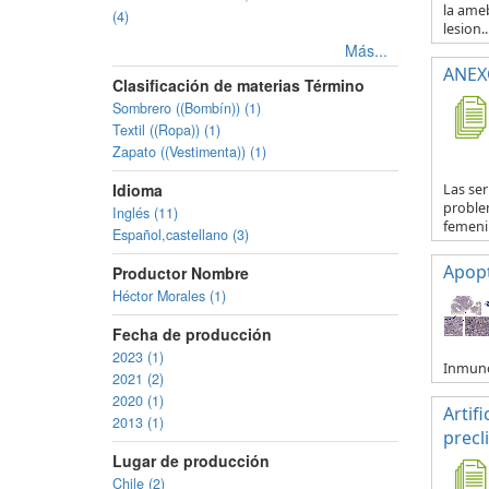
la ameb
(4)
lesion..
Más...
ANEXO
Clasificación de materias Término
Sombrero ((Bombín)) (1)
Textil ((Ropa)) (1)
Zapato ((Vestimenta)) (1)
Idioma
Las se
proble
Inglés (11)
femenin
Español,castellano (3)
Apop
Productor Nombre
Héctor Morales (1)
Fecha de producción
2023 (1)
Inmuno
2021 (2)
2020 (1)
Artif
2013 (1)
precl
Lugar de producción
Chile (2)