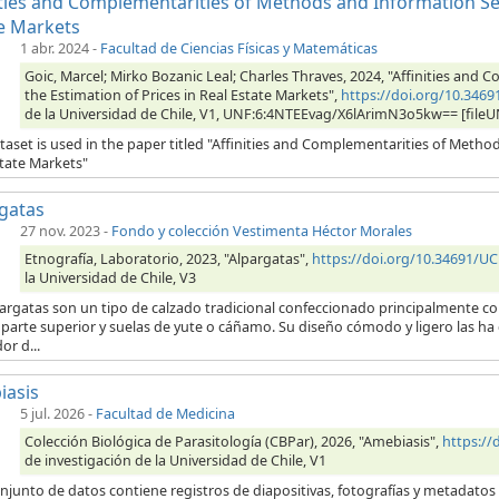
ities and Complementarities of Methods and Information Sets
e Markets
1 abr. 2024
-
Facultad de Ciencias Físicas y Matemáticas
Goic, Marcel; Mirko Bozanic Leal; Charles Thraves, 2024, "Affinities and
the Estimation of Prices in Real Estate Markets",
https://doi.org/10.346
de la Universidad de Chile, V1, UNF:6:4NTEEvag/X6lArimN3o5kw== [fileU
taset is used in the paper titled "Affinities and Complementarities of Method
state Markets"
gatas
27 nov. 2023
-
Fondo y colección Vestimenta Héctor Morales
Etnografía, Laboratorio, 2023, "Alpargatas",
https://doi.org/10.34691/U
la Universidad de Chile, V3
pargatas son un tipo de calzado tradicional confeccionado principalmente 
 parte superior y suelas de yute o cáñamo. Su diseño cómodo y ligero las ha
or d...
iasis
5 jul. 2026
-
Facultad de Medicina
Colección Biológica de Parasitología (CBPar), 2026, "Amebiasis",
https:/
de investigación de la Universidad de Chile, V1
njunto de datos contiene registros de diapositivas, fotografías y metadatos