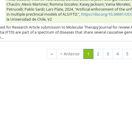
Chacón; Alexis Martinez; Romina Gozalvo; Kasey Jackson; Vania Morales
Petrucelli; Pablo Sardi; Lars Plate, 2024, "Artificial enforcement of the
in multiple preclinical models of ALS/FTD.",
https://doi.org/10.34691/U
la Universidad de Chile, V2
ed for Research Article submission to Molecular Therapy Journal for review 
a (FTD) are part of a spectrum of diseases that share several causative gen
..
(Actual)
«
< Anterior
1
2
3
4
5