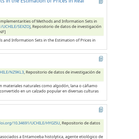
 in the Estimation of Prices in Real
 Complementarities of Methods and Information Sets in
91/UCHILE/SEXZOJ
, Repositorio de datos de investigación
NF]
s and Information Sets in the Estimation of Prices in
CHILE/NZ9KL3
, Repositorio de datos de investigación de
con materiales naturales como algodón, lana o cáñamo
 convertido en un calzado popular en diversas culturas
/doi.org/10.34691/UCHILE/HYGI5U
, Repositorio de datos
 asociados a Entamoeba histolytica, agente etiológico de