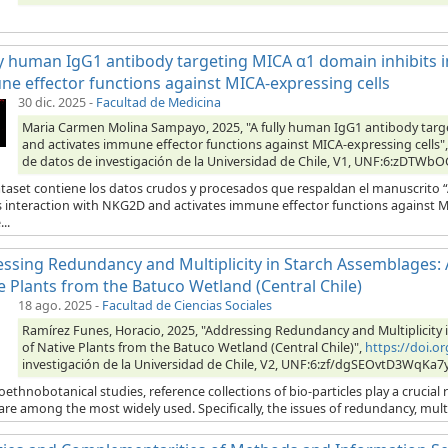
ly human IgG1 antibody targeting MICA α1 domain inhibits 
e effector functions against MICA-expressing cells
30 dic. 2025
-
Facultad de Medicina
Maria Carmen Molina Sampayo, 2025, "A fully human IgG1 antibody targ
and activates immune effector functions against MICA-expressing cells"
de datos de investigación de la Universidad de Chile, V1, UNF:6:zDTW
ataset contiene los datos crudos y procesados que respaldan el manuscrito
s interaction with NKG2D and activates immune effector functions against MI
..
ssing Redundancy and Multiplicity in Starch Assemblages: A 
e Plants from the Batuco Wetland (Central Chile)
18 ago. 2025
-
Facultad de Ciencias Sociales
Ramírez Funes, Horacio, 2025, "Addressing Redundancy and Multiplicity in
of Native Plants from the Batuco Wetland (Central Chile)",
https://doi.
investigación de la Universidad de Chile, V2, UNF:6:zf/dgSEOvtD3WqKa7
oethnobotanical studies, reference collections of bio-particles play a crucial 
are among the most widely used. Specifically, the issues of redundancy, multipli