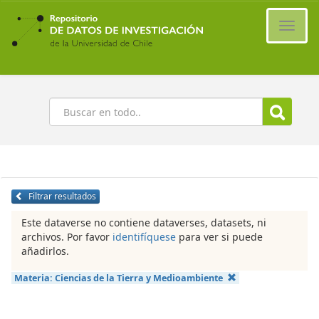
Ir
al
Cambi
contenido
naveg
principal
Buscar
Filtrar resultados
Este dataverse no contiene dataverses, datasets, ni
archivos. Por favor
identifíquese
para ver si puede
añadirlos.
Materia:
Ciencias de la Tierra y Medioambiente