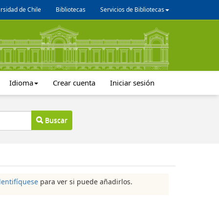
rsidad de Chile
Bibliotecas
Servicios de Bibliotecas
Idioma
Crear cuenta
Iniciar sesión
Buscar
dentifíquese
para ver si puede añadirlos.