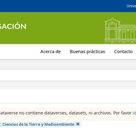
Unive
Acerca de
Buenas prácticas
Contacto
dataverse no contiene dataverses, datasets, ni archivos. Por favor
i
a:
Ciencias de la Tierra y Medioambiente