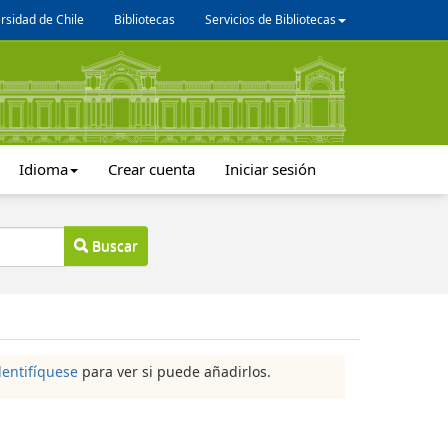
rsidad de Chile
Bibliotecas
Servicios de Bibliotecas
Idioma
Crear cuenta
Iniciar sesión
Buscar
dentifíquese
para ver si puede añadirlos.