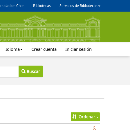
rsidad de Chile
Bibliotecas
Servicios de Bibliotecas
Idioma
Crear cuenta
Iniciar sesión
Buscar
Ordenar