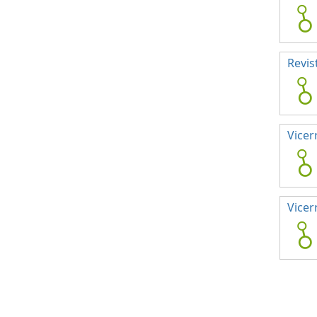
Revis
Vicer
Vicer