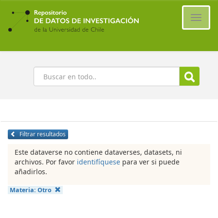
Ir
al
Cambi
contenido
naveg
principal
Buscar
Filtrar resultados
Este dataverse no contiene dataverses, datasets, ni
archivos. Por favor
identifíquese
para ver si puede
añadirlos.
Materia:
Otro