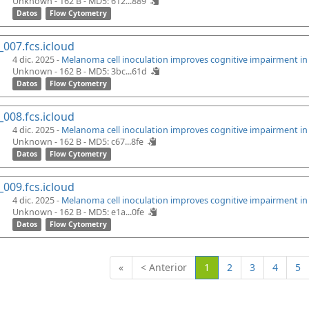
Unknown - 162 B -
MD5: 612...889
Datos
Flow Cytometry
_007.fcs.icloud
4 dic. 2025 -
Melanoma cell inoculation improves cognitive impairment i
Unknown - 162 B -
MD5: 3bc...61d
Datos
Flow Cytometry
_008.fcs.icloud
4 dic. 2025 -
Melanoma cell inoculation improves cognitive impairment i
Unknown - 162 B -
MD5: c67...8fe
Datos
Flow Cytometry
_009.fcs.icloud
4 dic. 2025 -
Melanoma cell inoculation improves cognitive impairment i
Unknown - 162 B -
MD5: e1a...0fe
Datos
Flow Cytometry
(Actual)
«
< Anterior
1
2
3
4
5