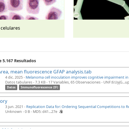
 celulares
e 5.167 Resultados
rea, mean fluorescence GFAP analysis.tab
4 dic. 2025 -
Melanoma cell inoculation improves cognitive impairment i
Datos tabulares - 7.3 KB
- 17 Variables, 65 Observaciones -
UNF:6:UyjG...
Datos
Immunofluorescence (IF)
tory
3 jun. 2021 -
Replication Data for: Ordering Sequential Competitions to 
Unknown - 0 B -
MD5: d41...27e