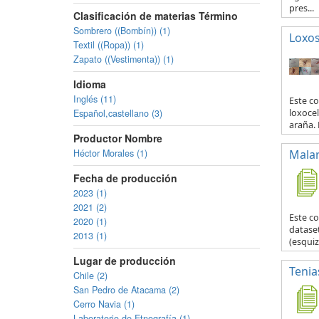
pres...
Clasificación de materias Término
Sombrero ((Bombín)) (1)
Loxo
Textil ((Ropa)) (1)
Zapato ((Vestimenta)) (1)
Idioma
Inglés (11)
Este co
Español,castellano (3)
loxocel
araña. 
Productor Nombre
Héctor Morales (1)
Malar
Fecha de producción
2023 (1)
2021 (2)
Este c
2020 (1)
datase
2013 (1)
(esquiz
Lugar de producción
Tenia
Chile (2)
San Pedro de Atacama (2)
Cerro Navia (1)
Laboratorio de Etnografía (1)