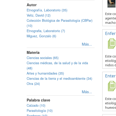
Autor
Etnografía, Laboratorio (35)
Este c
Veliz, David (12)
agente 
Colección Biológica de Parasitología (CBPar)
macho y
(10)
Etnografia, Laboratorio (7)
Enfe
Miguez, Gonzalo (6)
Más...
Materia
Este c
Ciencias sociales (65)
etiológ
Ciencias médicas, de la salud y de la vida
nidos d
(48)
Artes y humanidades (35)
Enter
Ciencias de la tierra y el medioambiente (34)
Otra (24)
Más...
Este c
Palabra clave
etiológ
Calzado (10)
huevos 
Parasitología (10)
Sombrero (10)