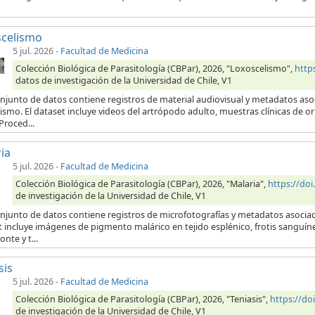
scelismo
5 jul. 2026
-
Facultad de Medicina
Colección Biológica de Parasitología (CBPar), 2026, "Loxoscelismo",
http
datos de investigación de la Universidad de Chile, V1
njunto de datos contiene registros de material audiovisual y metadatos aso
ismo. El dataset incluye videos del artrópodo adulto, muestras clínicas de 
Proced...
ia
5 jul. 2026
-
Facultad de Medicina
Colección Biológica de Parasitología (CBPar), 2026, "Malaria",
https://do
de investigación de la Universidad de Chile, V1
onjunto de datos contiene registros de microfotografías y metadatos asocia
t incluye imágenes de pigmento malárico en tejido esplénico, frotis sanguí
onte y t...
sis
5 jul. 2026
-
Facultad de Medicina
Colección Biológica de Parasitología (CBPar), 2026, "Teniasis",
https://d
de investigación de la Universidad de Chile, V1