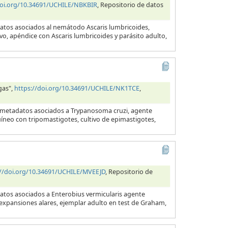
doi.org/10.34691/UCHILE/NBKBIR
, Repositorio de datos
datos asociados al nemátodo Ascaris lumbricoides,
evo, apéndice con Ascaris lumbricoides y parásito adulto,
gas",
https://doi.org/10.34691/UCHILE/NK1TCE
,
y metadatos asociados a Trypanosoma cruzi, agente
uíneo con tripomastigotes, cultivo de epimastigotes,
://doi.org/10.34691/UCHILE/MVEEJD
, Repositorio de
datos asociados a Enterobius vermicularis agente
s expansiones alares, ejemplar adulto en test de Graham,