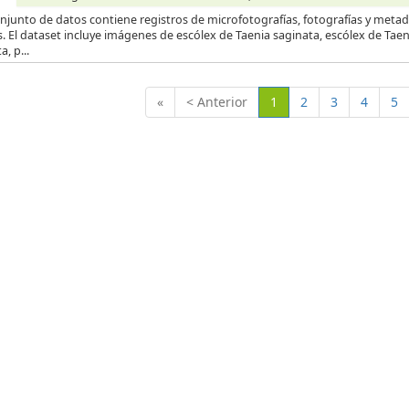
njunto de datos contiene registros de microfotografías, fotografías y metad
s. El dataset incluye imágenes de escólex de Taenia saginata, escólex de Tae
a, p...
(Actual)
«
< Anterior
1
2
3
4
5