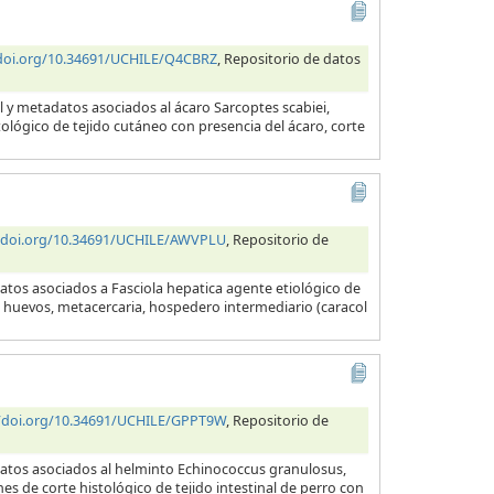
/doi.org/10.34691/UCHILE/Q4CBRZ
, Repositorio de datos
l y metadatos asociados al ácaro Sarcoptes scabiei,
tológico de tejido cutáneo con presencia del ácaro, corte
//doi.org/10.34691/UCHILE/AWVPLU
, Repositorio de
atos asociados a Fasciola hepatica agente etiológico de
a, huevos, metacercaria, hospedero intermediario (caracol
//doi.org/10.34691/UCHILE/GPPT9W
, Repositorio de
datos asociados al helminto Echinococcus granulosus,
es de corte histológico de tejido intestinal de perro con