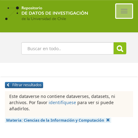
Ir
al
Cambi
contenido
naveg
principal
Buscar
Filtrar resultados
Este dataverse no contiene dataverses, datasets, ni
archivos. Por favor
identifíquese
para ver si puede
añadirlos.
Materia:
Ciencias de la Información y Computación