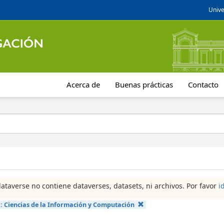
Unive
Acerca de
Buenas prácticas
Contacto
dataverse no contiene dataverses, datasets, ni archivos. Por favor
i
a:
Ciencias de la Información y Computación