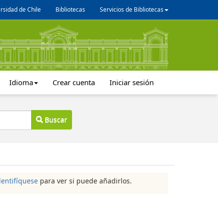
rsidad de Chile
Bibliotecas
Servicios de Bibliotecas
Idioma
Crear cuenta
Iniciar sesión
Buscar
dentifíquese
para ver si puede añadirlos.