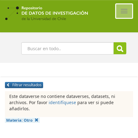
Ir
al
Cambi
contenido
naveg
principal
Buscar
Filtrar resultados
Este dataverse no contiene dataverses, datasets, ni
archivos. Por favor
identifíquese
para ver si puede
añadirlos.
Materia:
Otro