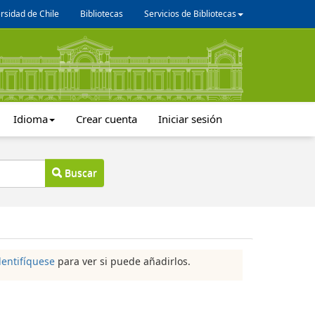
rsidad de Chile
Bibliotecas
Servicios de Bibliotecas
Idioma
Crear cuenta
Iniciar sesión
Buscar
dentifíquese
para ver si puede añadirlos.