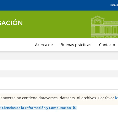
Unive
Acerca de
Buenas prácticas
Contacto
dataverse no contiene dataverses, datasets, ni archivos. Por favor
i
a:
Ciencias de la Información y Computación