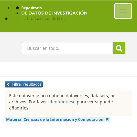
Ir
al
Cambi
contenido
naveg
principal
Buscar
Filtrar resultados
Este dataverse no contiene dataverses, datasets, ni
archivos. Por favor
identifíquese
para ver si puede
añadirlos.
Materia:
Ciencias de la Información y Computación