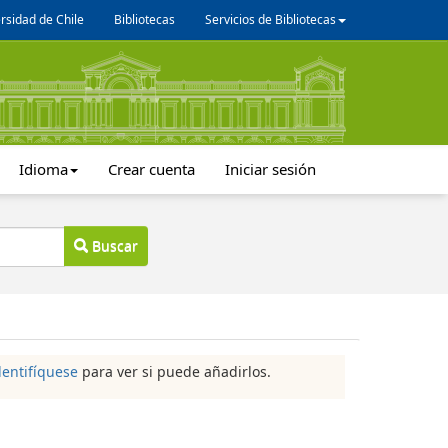
rsidad de Chile
Bibliotecas
Servicios de Bibliotecas
Idioma
Crear cuenta
Iniciar sesión
Buscar
dentifíquese
para ver si puede añadirlos.