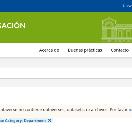
Unive
Acerca de
Buenas prácticas
Contacto
dataverse no contiene dataverses, datasets, ni archivos. Por favor
i
se Category:
Department