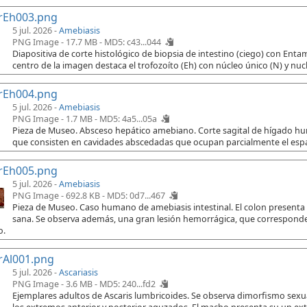
rEh003.png
5 jul. 2026 -
Amebiasis
PNG Image - 17.7 MB -
MD5: c43...044
Diapositiva de corte histológico de biopsia de intestino (ciego) con Ent
centro de la imagen destaca el trofozoíto (Eh) con núcleo único (N) y nuc
rEh004.png
5 jul. 2026 -
Amebiasis
PNG Image - 1.7 MB -
MD5: 4a5...05a
Pieza de Museo. Absceso hepático amebiano. Corte sagital de hígado h
que consisten en cavidades abscedadas que ocupan parcialmente el espac
rEh005.png
5 jul. 2026 -
Amebiasis
PNG Image - 692.8 KB -
MD5: 0d7...467
Pieza de Museo. Caso humano de amebiasis intestinal. El colon presenta
sana. Se observa además, una gran lesión hemorrágica, que corresponde 
o.
rAl001.png
5 jul. 2026 -
Ascariasis
PNG Image - 3.6 MB -
MD5: 240...fd2
Ejemplares adultos de Ascaris lumbricoides. Se observa dimorfismo sex