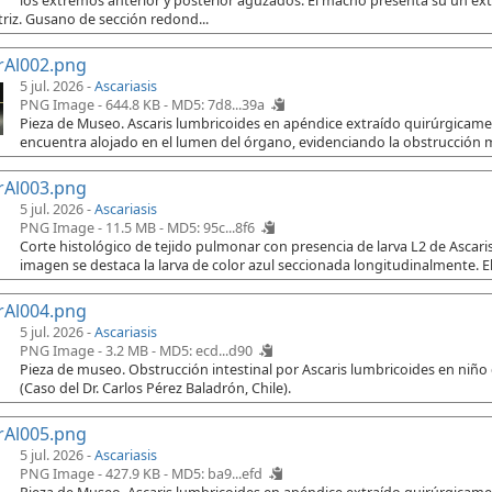
los extremos anterior y posterior aguzados. El macho presenta su un e
riz. Gusano de sección redond...
rAl002.png
5 jul. 2026 -
Ascariasis
PNG Image - 644.8 KB -
MD5: 7d8...39a
Pieza de Museo. Ascaris lumbricoides en apéndice extraído quirúrgicament
encuentra alojado en el lumen del órgano, evidenciando la obstrucción 
rAl003.png
5 jul. 2026 -
Ascariasis
PNG Image - 11.5 MB -
MD5: 95c...8f6
Corte histológico de tejido pulmonar con presencia de larva L2 de Ascaris
imagen se destaca la larva de color azul seccionada longitudinalmente. El
rAl004.png
5 jul. 2026 -
Ascariasis
PNG Image - 3.2 MB -
MD5: ecd...d90
Pieza de museo. Obstrucción intestinal por Ascaris lumbricoides en niño
(Caso del Dr. Carlos Pérez Baladrón, Chile).
rAl005.png
5 jul. 2026 -
Ascariasis
PNG Image - 427.9 KB -
MD5: ba9...efd