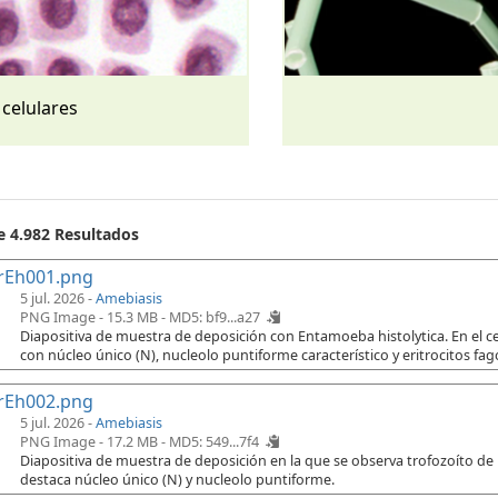
 celulares
e 4.982 Resultados
rEh001.png
5 jul. 2026 -
Amebiasis
PNG Image - 15.3 MB -
MD5: bf9...a27
Diapositiva de muestra de deposición con Entamoeba histolytica. En el cen
con núcleo único (N), nucleolo puntiforme característico y eritrocitos fago
rEh002.png
5 jul. 2026 -
Amebiasis
PNG Image - 17.2 MB -
MD5: 549...7f4
Diapositiva de muestra de deposición en la que se observa trofozoíto de
destaca núcleo único (N) y nucleolo puntiforme.