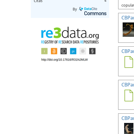
Citas
4
copulat
By
CBPa
CBPa
CBPa
CBPa