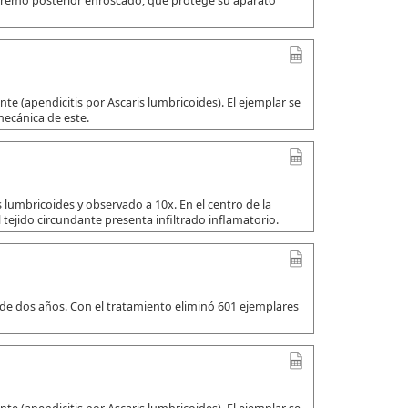
xtremo posterior enroscado, que protege su aparato
e (apendicitis por Ascaris lumbricoides). El ejemplar se
mecánica de este.
 lumbricoides y observado a 10x. En el centro de la
 tejido circundante presenta infiltrado inflamatorio.
 de dos años. Con el tratamiento eliminó 601 ejemplares