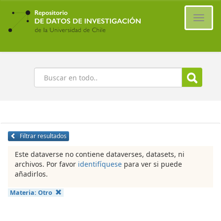
Ir
al
Cambi
contenido
naveg
principal
Buscar
Filtrar resultados
Este dataverse no contiene dataverses, datasets, ni
archivos. Por favor
identifíquese
para ver si puede
añadirlos.
Materia:
Otro