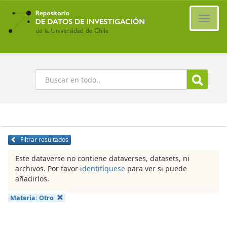
Ir
al
Cambi
contenido
naveg
principal
Buscar
Filtrar resultados
Este dataverse no contiene dataverses, datasets, ni
archivos. Por favor
identifíquese
para ver si puede
añadirlos.
Materia:
Otro