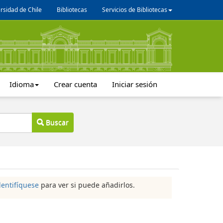
rsidad de Chile
Bibliotecas
Servicios de Bibliotecas
Idioma
Crear cuenta
Iniciar sesión
Buscar
dentifíquese
para ver si puede añadirlos.