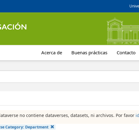
Unive
Acerca de
Buenas prácticas
Contacto
dataverse no contiene dataverses, datasets, ni archivos. Por favor
i
se Category:
Department