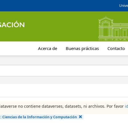
Unive
Acerca de
Buenas prácticas
Contacto
dataverse no contiene dataverses, datasets, ni archivos. Por favor
i
a:
Ciencias de la Información y Computación