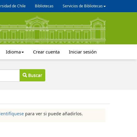
rsidad de Chile
Bibliotecas
Servicios de Bibliotecas
Idioma
Crear cuenta
Iniciar sesión
Buscar
dentifíquese
para ver si puede añadirlos.