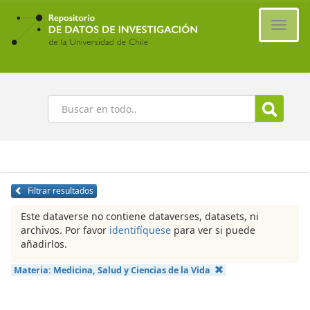
Ir
al
Cambi
contenido
naveg
principal
Buscar
Filtrar resultados
Este dataverse no contiene dataverses, datasets, ni
archivos. Por favor
identifíquese
para ver si puede
añadirlos.
Materia:
Medicina, Salud y Ciencias de la Vida