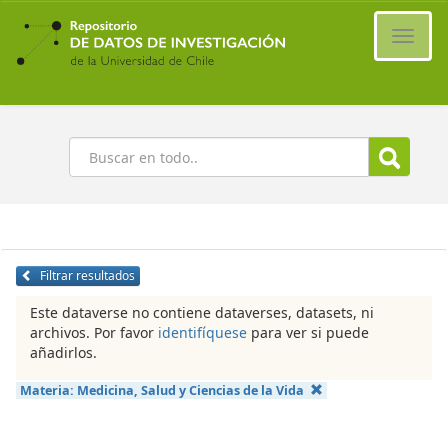
Ir
al
Cambi
contenido
naveg
principal
Buscar
Filtrar resultados
Este dataverse no contiene dataverses, datasets, ni
archivos. Por favor
identifíquese
para ver si puede
añadirlos.
Materia:
Medicina, Salud y Ciencias de la Vida