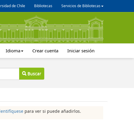
rsidad de Chile
Bibliotecas
Servicios de Bibliotecas
Idioma
Crear cuenta
Iniciar sesión
Buscar
dentifíquese
para ver si puede añadirlos.