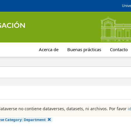
Unive
Acerca de
Buenas prácticas
Contacto
dataverse no contiene dataverses, datasets, ni archivos. Por favor
i
se Category:
Department