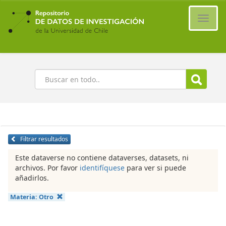
Ir
al
Cambi
contenido
naveg
principal
Buscar
Filtrar resultados
Este dataverse no contiene dataverses, datasets, ni
archivos. Por favor
identifíquese
para ver si puede
añadirlos.
Materia:
Otro